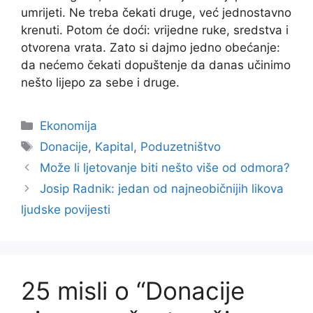
umrijeti. Ne treba čekati druge, već jednostavno
krenuti. Potom će doći: vrijedne ruke, sredstva i
otvorena vrata. Zato si dajmo jedno obećanje:
da nećemo čekati dopuštenje da danas učinimo
nešto lijepo za sebe i druge.
Kategorije
Ekonomija
Oznake
Donacije
,
Kapital
,
Poduzetništvo
Može li ljetovanje biti nešto više od odmora?
Josip Radnik: jedan od najneobičnijih likova
ljudske povijesti
25 misli o “Donacije