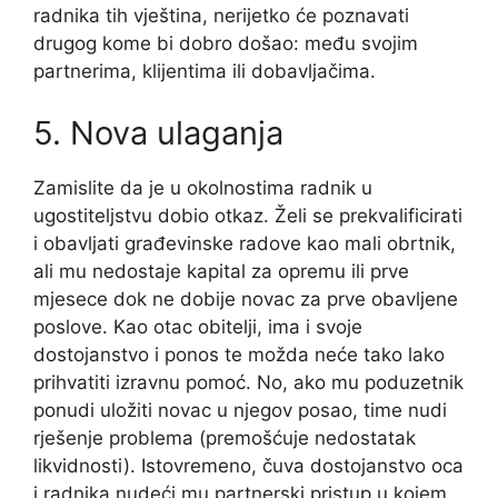
radnika tih vještina, nerijetko će poznavati
drugog kome bi dobro došao: među svojim
partnerima, klijentima ili dobavljačima.
5. Nova ulaganja
Zamislite da je u okolnostima radnik u
ugostiteljstvu dobio otkaz. Želi se prekvalificirati
i obavljati građevinske radove kao mali obrtnik,
ali mu nedostaje kapital za opremu ili prve
mjesece dok ne dobije novac za prve obavljene
poslove. Kao otac obitelji, ima i svoje
dostojanstvo i ponos te možda neće tako lako
prihvatiti izravnu pomoć. No, ako mu poduzetnik
ponudi uložiti novac u njegov posao, time nudi
rješenje problema (premošćuje nedostatak
likvidnosti). Istovremeno, čuva dostojanstvo oca
i radnika nudeći mu partnerski pristup u kojem