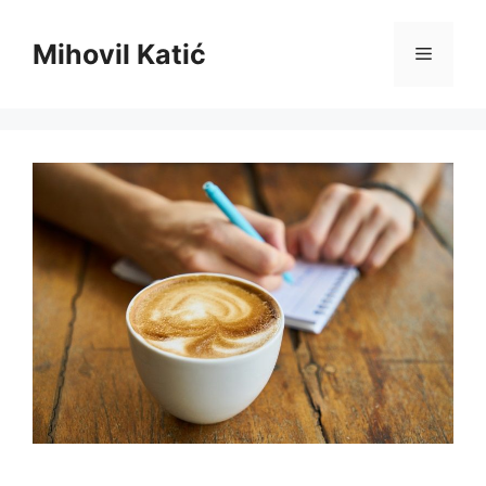
Preskoči
na
Mihovil Katić
Izborni
sadržaj