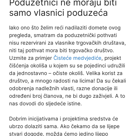
Poduzetnici ne moraju biti
samo vlasnici poduzeća
Iako ono što želim reći nadilaziti domete ovog
pregleda, smatram da poduzetnički pothvati
nisu rezervirani za vlasnike trgovačkih društava,
niti taj pothvat mora biti trgovačko društvo.
Uzmite za primjer
Čisteće medvjediće
, projekt
čišćenja okoliša u kojem su se pojedinci udružili
da jednostavno – očiste okoliš. Velika korist za
društvo, a mnogo radosti na licima! Da su čekali
odobrenja nadležnih vlasti, razne donacije ili
određeni broj članova, ne bi dugo zaživjeli. A to
nas dovodi do sljedeće istine.
Dobrim inicijativama i projektima sredstva će
ubrzo dolaziti sama. Ako čekamo da se lijepe
stvari dogode, možda ćemo jedino lijepo