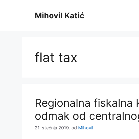
Preskoči
na
Mihovil Katić
sadržaj
flat tax
Regionalna fiskalna 
odmak od centralnog
21. siječnja 2019.
od
Mihovil