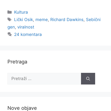
Kategorije
Kultura
Oznake
Lički Osik
,
meme
,
Richard Dawkins
,
Sebični
gen
,
viralnost
24 komentara
Pretraga
Pretraži:
Nove objave