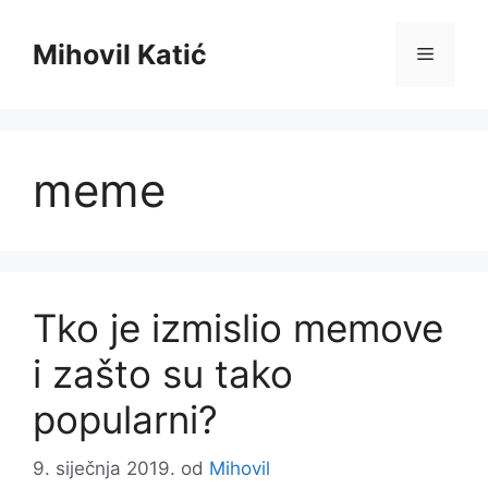
Preskoči
na
Mihovil Katić
Izborni
sadržaj
meme
Tko je izmislio memove
i zašto su tako
popularni?
9. siječnja 2019.
od
Mihovil